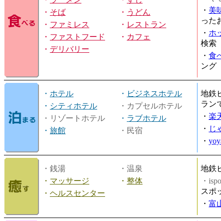
・
美
・
そば
・
うどん
った
・
ファミレス
・
レストラン
・
ホ
・
ファストフード
・
カフェ
検索
・
デリバリー
・
食
ング
・
ホテル
・
ビジネスホテル
地鉄
ラン
・
シティホテル
・カプセルホテル
・
楽
・リゾートホテル
・
ラブホテル
・
じ
・
旅館
・民宿
・
yo
・銭湯
・温泉
地鉄
・
マッサージ
・
整体
・is
スポ
・
ヘルスセンター
・
富