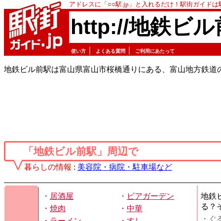
アドレスに「○○駅.jp」と入れるだけ！駅街ガイド
http://地鉄ビル
｜
｜
使い方
よくある質問
ご利用にあたって
地鉄ビル前駅は富山県富山市桜橋通りにある、富山地方鉄道
「地鉄ビル前駅」周辺で
暮らしの情報
:
美容院・病院・駐車場など
・
居酒屋
・
ビアガーデン
地鉄
る？
・
焼肉
・
中華
・ぐ
・
ラーメン
・
すし