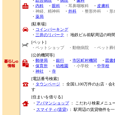
・
総合病院
・
病院
・
歯科
・
内科
・
眼科
・耳鼻咽喉科
・
皮膚科
・神経、精神科
・
外科
・整形外科
・形
・
薬局
[駐車場]
・
コインパーキング
・
三井のリパーク
： 地鉄ビル前駅周辺の時
[ペット]
・ペットショップ
・動物病院
・ペット葬
[公的機関等]
・
郵便局
・
銀行
・
市区町村機関
・
図書
・
保育所
・
幼稚園
・小学校
・
中学校
・
神社
・
寺
[電話番号検索]
・
タウンページ
： 全国1,100万件のお店
す
[住まいを借りる]
・
アパマンショップ
： こだわり検索メニュ
・
スマイティ(賃貸)
： 駅周辺の賃貸物件を