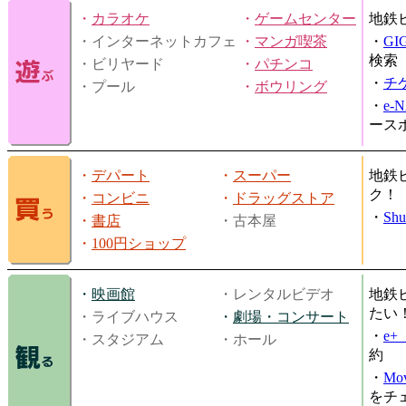
・
カラオケ
・
ゲームセンター
地鉄
・インターネットカフェ
・
マンガ喫茶
・
GI
検索
・ビリヤード
・
パチンコ
・
チ
・プール
・
ボウリング
・
e-
ース
・
デパート
・
スーパー
地鉄
ク！
・
コンビニ
・
ドラッグストア
・
Shu
・
書店
・古本屋
・
100円ショップ
・
映画館
・レンタルビデオ
地鉄
たい
・ライブハウス
・
劇場・コンサート
・
e
・スタジアム
・ホール
約
・
Mov
をチ