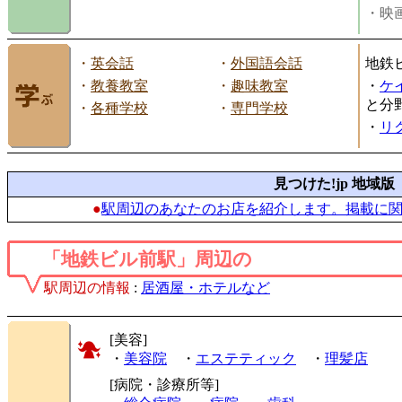
・映画
・
英会話
・
外国語会話
地鉄
・
教養教室
・
趣味教室
・
ケ
と分
・
各種学校
・
専門学校
・
リ
見つけた!jp 地域版
●
駅周辺のあなたのお店を紹介します。掲載に
「地鉄ビル前駅」周辺の
駅周辺の情報
:
居酒屋・ホテルなど
[美容]
・
美容院
・
エステティック
・
理髪店
[病院・診療所等]