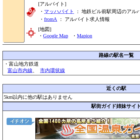
[アルバイト]
・
マッハバイト
： 地鉄ビル前駅周辺のアル
・
fromA
：
アルバイト求人情報
[地図]
・
Google Map
・
Mapion
路線の駅名一覧
・富山地方鉄道
富山市内線
、
市内環状線
近くの駅
5km以内に他の駅はありません
駅街ガイド姉妹サイ