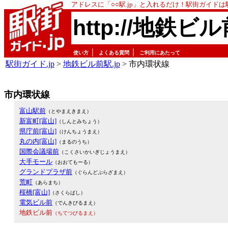
アドレスに「○○駅.jp」と入れるだけ！駅街ガイド
http://地鉄ビル
｜
｜
使い方
よくある質問
ご利用にあたって
駅街ガイド.jp
>
地鉄ビル前駅.jp
> 市内環状線
市内環状線
富山駅前
（とやまえきまえ）
新富町[富山]
（しんとみちょう）
県庁前[富山]
（けんちょうまえ）
丸の内[富山]
（まるのうち）
国際会議場前
（こくさいかいぎじょうまえ）
大手モール
（おおてもーる）
グランドプラザ前
（ぐらんどぷらざまえ）
荒町
（あらまち）
桜橋[富山]
（さくらばし）
電気ビル前
（でんきびるまえ）
地鉄ビル前
（ちてつびるまえ）